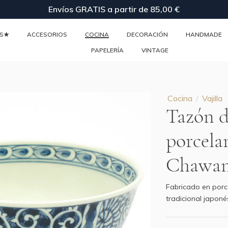
Envíos GRATIS a partir de 85,00 €
ES★
ACCESORIOS
COCINA
DECORACIÓN
HANDMADE
PAPELERÍA
VINTAGE
Cocina
Vajilla
Tazón d
porcela
Chawa
Fabricado en por
tradicional japoné