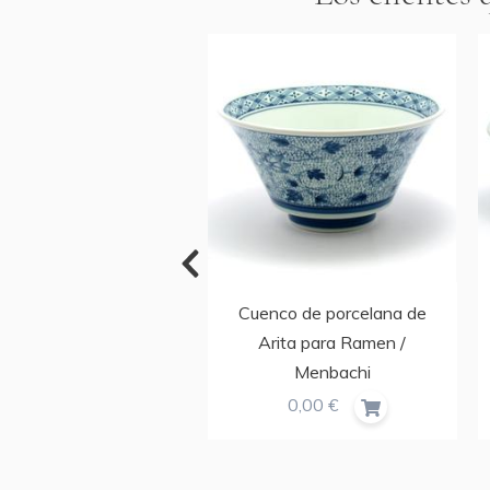
tines TABI Japón azul
Cuenco de porcelana de
talla 40-46
Arita para Ramen /
Menbachi
8,50 €
0,00 €