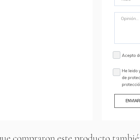
Acepto d
He leido 
de protec
protecci
ENVIA
 que compraron este producto tambi