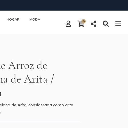
HOGAR
MODA
0
e Arroz de
na de Arita /
n
celana de
Arita
, considerada como arte
s.